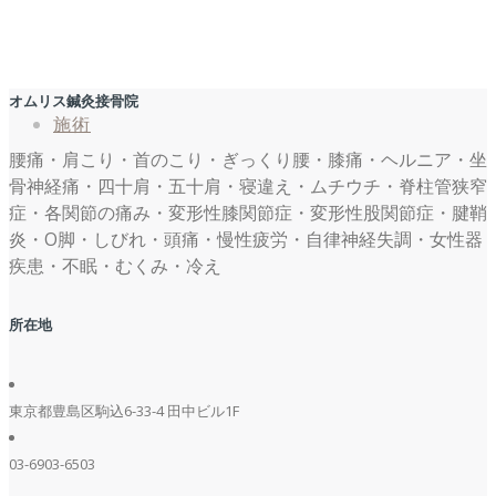
オムリス鍼灸接骨院
施術
腰痛・肩こり・首のこり・ぎっくり腰・膝痛・ヘルニア・坐
骨神経痛・四十肩・五十肩・寝違え・ムチウチ・脊柱管狭窄
症・各関節の痛み・変形性膝関節症・変形性股関節症・腱鞘
炎・O脚・しびれ・頭痛・慢性疲労・自律神経失調・女性器
疾患・不眠・むくみ・冷え
所在地
東京都豊島区駒込6-33-4 田中ビル1F
03-6903-6503