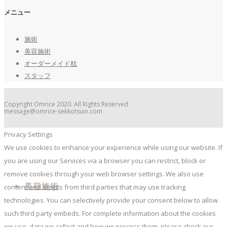
メニュー
施術
美容施術
オーダーメイド枕
スタッフ
Copyright Omrice 2020. All Rights Reserved
message@omrice-sekkotsuin.com
Privacy Settings
We use cookies to enhance your experience while using our website. If
you are using our Services via a browser you can restrict, block or
remove cookies through your web browser settings. We also use
美容施術
content and scripts from third parties that may use tracking
technologies. You can selectively provide your consent below to allow
such third party embeds. For complete information about the cookies
we use, data we collect and how we process them, please check our