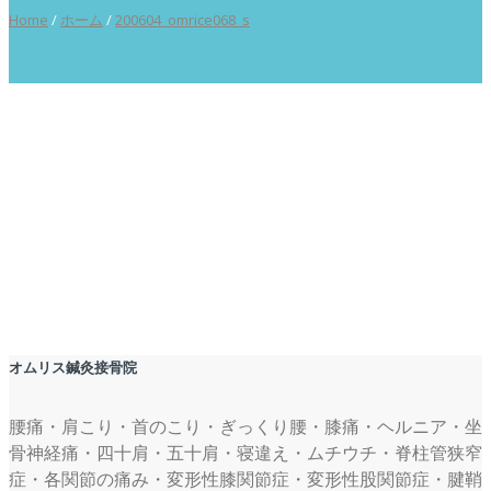
Home
/
ホーム
/
200604_omrice068_s
オムリス鍼灸接骨院
腰痛・肩こり・首のこり・ぎっくり腰・膝痛・ヘルニア・坐
骨神経痛・四十肩・五十肩・寝違え・ムチウチ・脊柱管狭窄
症・各関節の痛み・変形性膝関節症・変形性股関節症・腱鞘