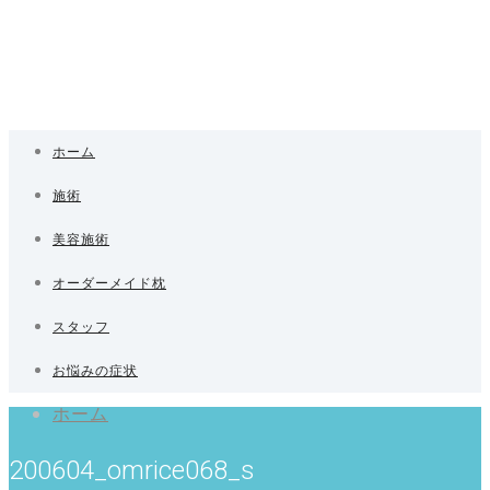
ホーム
施術
美容施術
オーダーメイド枕
スタッフ
お悩みの症状
ホーム
200604_omrice068_s