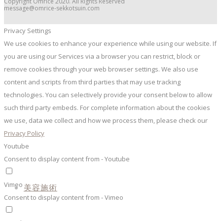
Copyright Omrice 2020. All Rights Reserved
message@omrice-sekkotsuin.com
Privacy Settings
We use cookies to enhance your experience while using our website. If
you are using our Services via a browser you can restrict, block or
remove cookies through your web browser settings. We also use
content and scripts from third parties that may use tracking
technologies. You can selectively provide your consent below to allow
such third party embeds. For complete information about the cookies
we use, data we collect and how we process them, please check our
Privacy Policy
Youtube
Consent to display content from - Youtube
Vimeo
美容施術
Consent to display content from - Vimeo