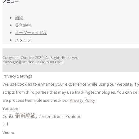
メニュー
施術
美容施術
オーダーメイド枕
スタッフ
Copyright Omrice 2020. All Rights Reserved
message@omrice-sekkotsuin.com
Privacy Settings
We use cookies to enhance your experience while using our website. If y
scripts from third parties that may use tracking technologies. You can s
we process them, please check our
Privacy Policy
Youtube
美容施術
Consent to display content from - Youtube
Vimeo